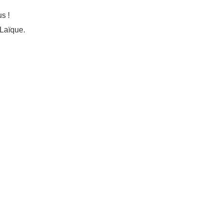
s !
 Laïque.