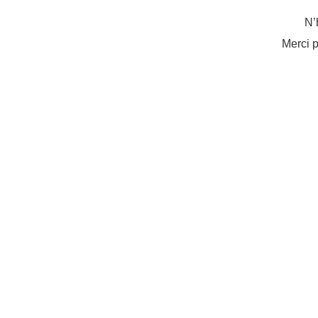
N’
Merci p