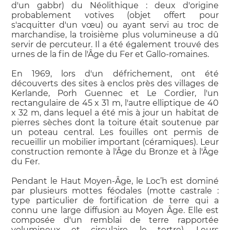
d'un gabbr) du Néolithique : deux d'origine
probablement votives (objet offert pour
s'acquitter d'un vœu) ou ayant servi au troc de
marchandise, la troisième plus volumineuse a dû
servir de percuteur. Il a été également trouvé des
urnes de la fin de l'Âge du Fer et Gallo-romaines.
En 1969, lors d'un défrichement, ont été
découverts des sites à enclos près des villages de
Kerlande, Porh Guennec et Le Cordier, l'un
rectangulaire de 45 x 31 m, l'autre elliptique de 40
x 32 m, dans lequel a été mis à jour un habitat de
pierres sèches dont la toiture était soutenue par
un poteau central. Les fouilles ont permis de
recueillir un mobilier important (céramiques). Leur
construction remonte à l'Âge du Bronze et à l'Âge
du Fer.
Pendant le Haut Moyen-Âge, le Loc’h est dominé
par plusieurs mottes féodales (motte castrale :
type particulier de fortification de terre qui a
connu une large diffusion au Moyen Âge. Elle est
composée d'un remblai de terre rapportée
volumineux et circulaire, le tertre). Leurs